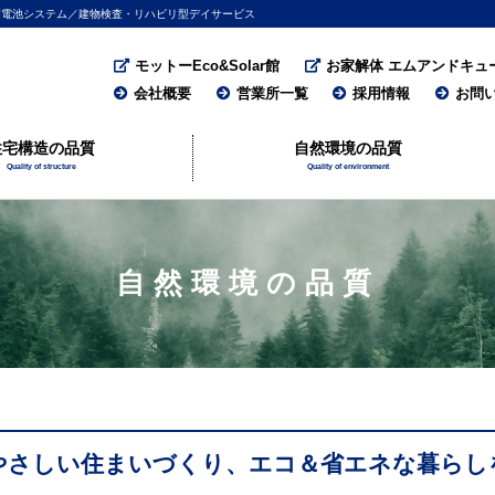
・蓄電池システム／建物検査・リハビリ型デイサービス
モットーEco&Solar館
お家解体 エムアンドキュ
会社概要
営業所一覧
採用情報
お問
住宅構造の品質
自然環境の品質
Quality of structure
Quality of environment
自然環境の品質
やさしい住まいづくり、エコ＆省エネな暮らし