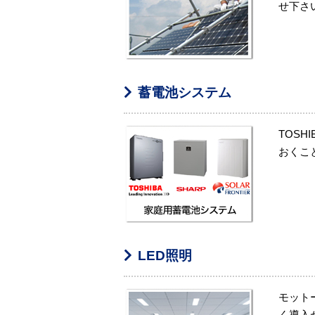
せ下さ
蓄電池システム
TOSH
おくこ
LED照明
モット
く導入